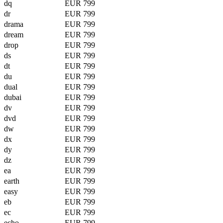
dq
EUR 799
dr
EUR 799
drama
EUR 799
dream
EUR 799
drop
EUR 799
ds
EUR 799
dt
EUR 799
du
EUR 799
dual
EUR 799
dubai
EUR 799
dv
EUR 799
dvd
EUR 799
dw
EUR 799
dx
EUR 799
dy
EUR 799
dz
EUR 799
ea
EUR 799
earth
EUR 799
easy
EUR 799
eb
EUR 799
ec
EUR 799
echo
EUR 799