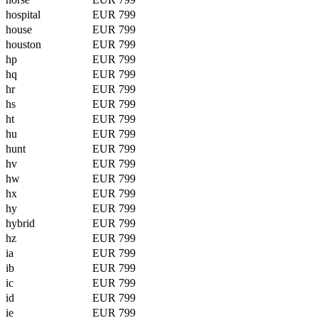
hospital
EUR 799
house
EUR 799
houston
EUR 799
hp
EUR 799
hq
EUR 799
hr
EUR 799
hs
EUR 799
ht
EUR 799
hu
EUR 799
hunt
EUR 799
hv
EUR 799
hw
EUR 799
hx
EUR 799
hy
EUR 799
hybrid
EUR 799
hz
EUR 799
ia
EUR 799
ib
EUR 799
ic
EUR 799
id
EUR 799
ie
EUR 799