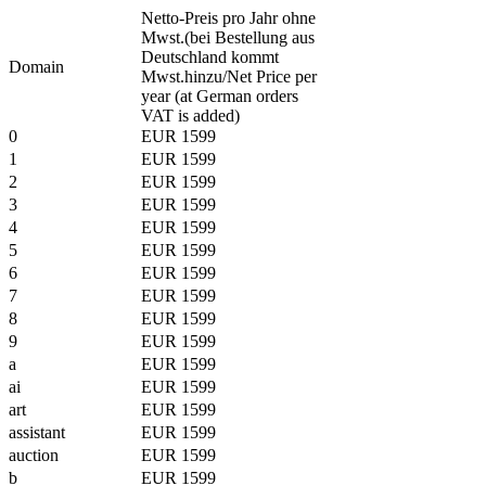
Netto-Preis pro Jahr ohne
Mwst.(bei Bestellung aus
Deutschland kommt
Domain
Mwst.hinzu/Net Price per
year (at German orders
VAT is added)
0
EUR 1599
1
EUR 1599
2
EUR 1599
3
EUR 1599
4
EUR 1599
5
EUR 1599
6
EUR 1599
7
EUR 1599
8
EUR 1599
9
EUR 1599
a
EUR 1599
ai
EUR 1599
art
EUR 1599
assistant
EUR 1599
auction
EUR 1599
b
EUR 1599