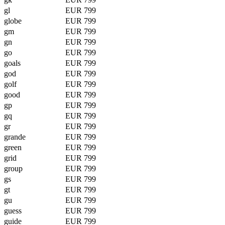
gl
EUR 799
globe
EUR 799
gm
EUR 799
gn
EUR 799
go
EUR 799
goals
EUR 799
god
EUR 799
golf
EUR 799
good
EUR 799
gp
EUR 799
gq
EUR 799
gr
EUR 799
grande
EUR 799
green
EUR 799
grid
EUR 799
group
EUR 799
gs
EUR 799
gt
EUR 799
gu
EUR 799
guess
EUR 799
guide
EUR 799