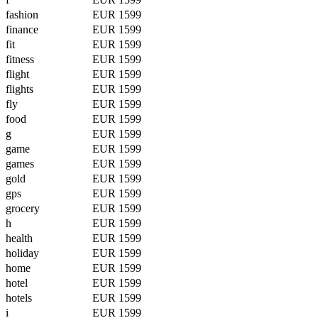
fashion
EUR 1599
finance
EUR 1599
fit
EUR 1599
fitness
EUR 1599
flight
EUR 1599
flights
EUR 1599
fly
EUR 1599
food
EUR 1599
g
EUR 1599
game
EUR 1599
games
EUR 1599
gold
EUR 1599
gps
EUR 1599
grocery
EUR 1599
h
EUR 1599
health
EUR 1599
holiday
EUR 1599
home
EUR 1599
hotel
EUR 1599
hotels
EUR 1599
i
EUR 1599