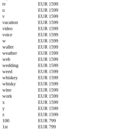
tv
EUR 1599
u
EUR 1599
v
EUR 1599
vacation
EUR 1599
video
EUR 1599
voice
EUR 1599
w
EUR 1599
wallet
EUR 1599
weather
EUR 1599
web
EUR 1599
wedding
EUR 1599
weed
EUR 1599
whiskey
EUR 1599
whisky
EUR 1599
wine
EUR 1599
work
EUR 1599
x
EUR 1599
y
EUR 1599
z
EUR 1599
100
EUR 799
1st
EUR 799