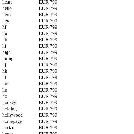
heart
EUR 799
hello
EUR 799
hero
EUR 799
hey
EUR 799
hf
EUR 799
hg
EUR 799
hh
EUR 799
hi
EUR 799
high
EUR 799
hiring
EUR 799
hj
EUR 799
hk
EUR 799
hl
EUR 799
hm
EUR 799
hn
EUR 799
ho
EUR 799
hockey
EUR 799
holding
EUR 799
hollywood
EUR 799
homepage
EUR 799
horizon
EUR 799
horse
EUR 799