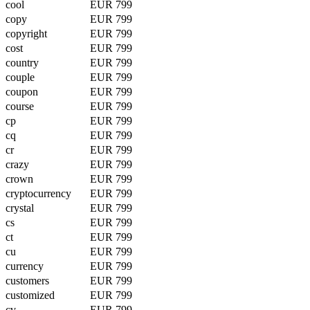
cool
EUR 799
copy
EUR 799
copyright
EUR 799
cost
EUR 799
country
EUR 799
couple
EUR 799
coupon
EUR 799
course
EUR 799
cp
EUR 799
cq
EUR 799
cr
EUR 799
crazy
EUR 799
crown
EUR 799
cryptocurrency
EUR 799
crystal
EUR 799
cs
EUR 799
ct
EUR 799
cu
EUR 799
currency
EUR 799
customers
EUR 799
customized
EUR 799
cv
EUR 799