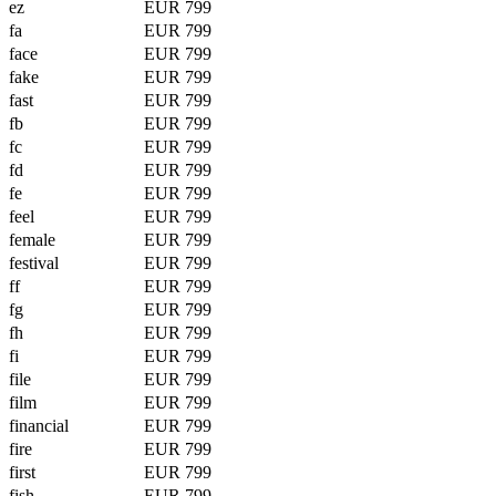
ez
EUR 799
fa
EUR 799
face
EUR 799
fake
EUR 799
fast
EUR 799
fb
EUR 799
fc
EUR 799
fd
EUR 799
fe
EUR 799
feel
EUR 799
female
EUR 799
festival
EUR 799
ff
EUR 799
fg
EUR 799
fh
EUR 799
fi
EUR 799
file
EUR 799
film
EUR 799
financial
EUR 799
fire
EUR 799
first
EUR 799
fish
EUR 799