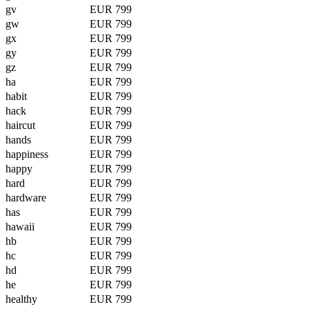
gv
EUR 799
gw
EUR 799
gx
EUR 799
gy
EUR 799
gz
EUR 799
ha
EUR 799
habit
EUR 799
hack
EUR 799
haircut
EUR 799
hands
EUR 799
happiness
EUR 799
happy
EUR 799
hard
EUR 799
hardware
EUR 799
has
EUR 799
hawaii
EUR 799
hb
EUR 799
hc
EUR 799
hd
EUR 799
he
EUR 799
healthy
EUR 799