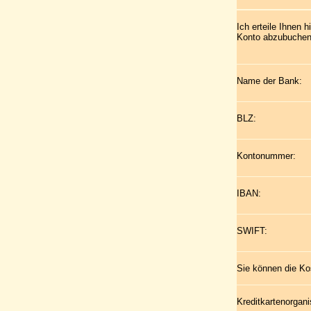
Ich erteile Ihnen
Konto abzubuchen
Name der Bank:
BLZ:
Kontonummer:
IBAN:
SWIFT:
Sie können die Ko
Kreditkartenorgani