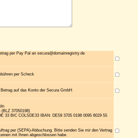
etrag per Pay Pal an secura@domainregistry.de
ebühren per Scheck
 Betrag auf das Konto der Secura GmbH:
öln
5 (BLZ 37050198)
 DE 33 BIC COLSDE33 IBAN: DE59 3705 0198 0095 8029 55
uftrag per (SEPA)-Abbuchung. Bitte senden Sie mir den Vertrag
 keinen mit Ihnen abgeschlossen habe.