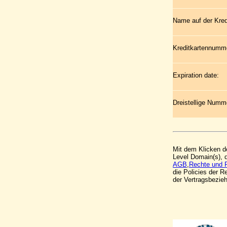
Name auf der Kred
Kreditkartennumm
Expiration date:
Dreistellige Numme
Mit dem Klicken de
Level Domain(s), 
AGB
,
Rechte und 
die Policies der 
der Vertragsbezi