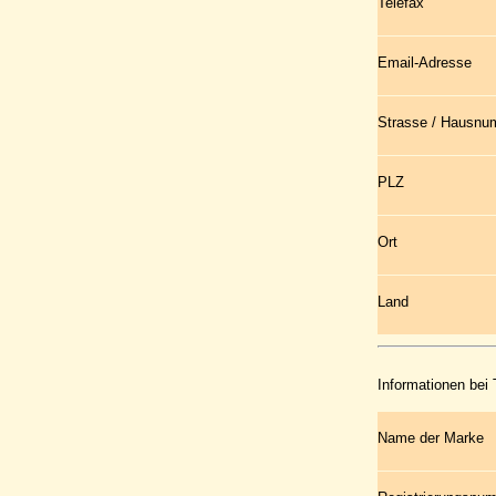
Telefax
Email-Adresse
Strasse / Hausn
PLZ
Ort
Land
Informationen bei
Name der Marke