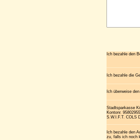
Ich bezahle den B
Ich bezahle die G
Ich überweise den
Stadtsparkasse K
Kontonr. 9580295
S.W.I.F.T. COLS
Ich bezahle den A
zu, falls ich noch