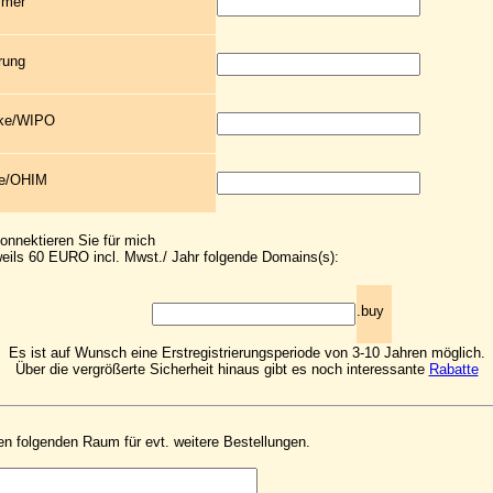
mmer
rung
rke/WIPO
ke/OHIM
konnektieren Sie für mich
eils 60 EURO incl. Mwst./ Jahr folgende Domains(s):
.buy
Es ist auf Wunsch eine Erstregistrierungsperiode von 3-10 Jahren möglich.
Über die vergrößerte Sicherheit hinaus gibt es noch interessante
Rabatte
en folgenden Raum für evt. weitere Bestellungen.