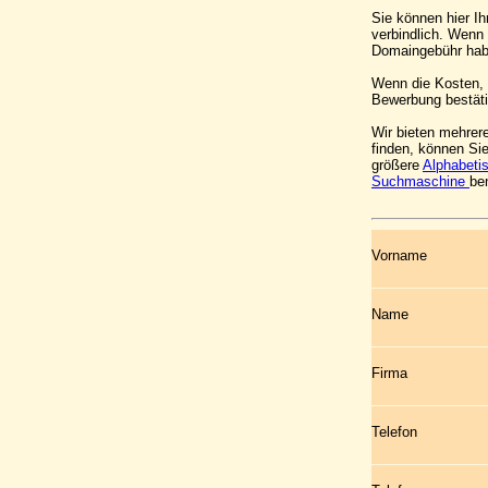
Sie können hier Ih
verbindlich. Wenn
Domaingebühr hab
Wenn die Kosten, z
Bewerbung bestäti
Wir bieten mehrer
finden, können Si
größere
Alphabeti
Suchmaschine
be
Vorname
Name
Firma
Telefon