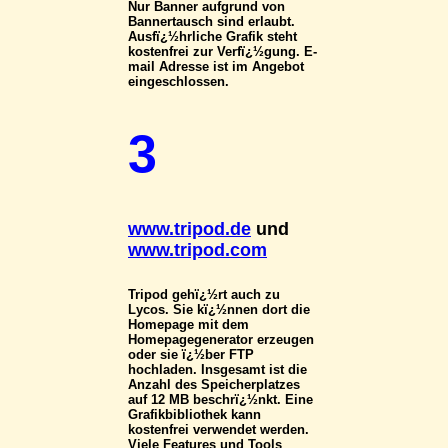
Nur Banner aufgrund von
Bannertausch sind erlaubt.
Ausfï¿½hrliche Grafik steht
kostenfrei zur Verfï¿½gung. E-
mail Adresse ist im Angebot
eingeschlossen.
3
www.tripod.de
und
www.tripod.com
Tripod gehï¿½rt auch zu
Lycos. Sie kï¿½nnen dort die
Homepage mit dem
Homepagegenerator erzeugen
oder sie ï¿½ber FTP
hochladen. Insgesamt ist die
Anzahl des Speicherplatzes
auf 12 MB beschrï¿½nkt. Eine
Grafikbibliothek kann
kostenfrei verwendet werden.
Viele Features und Tools