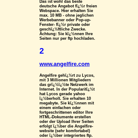
Das ist wohl das beste
deutsche Angebot fï¿½r freien
Webspace. Hier erhalten Sie
max. 10 MB - ohne jeglichen
Werbebanner oder Pop-up-
Fenster- fï¿½r private oder
geschï¿½ftliche Zwecke.
Achtung: Sie kï¿½nnen Ihre
Seiten nur per ftp hochladen.
2
www.angelfire.com
Angelfire gehï¿½rt zu Lycos,
mit 3 Millionen Mitgliedern
das grï¿½ï¿½te Netzwerk im
Internet. In der Popularitï¿½t
hat Lycos gerade yahoo
ï¿½berholt. Sie erhalten 10
megabyte. Sie kï¿½nnen mit
einem einfachen oder
fortgeschrittenen editor Ihre
HTML-Dokumente erstellen
oder der Upload Ihrer Seiten
erfolgt ï¿½ber die Angelfire-
website (sehr komfortabel)
oder ï¿½ber integriertes ftp.