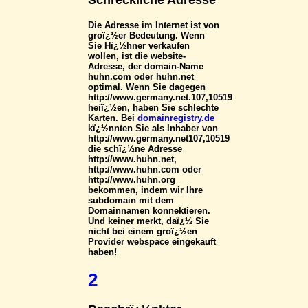
Schreckliche Adresse
Die Adresse im Internet ist von
groï¿½er Bedeutung. Wenn
Sie Hï¿½hner verkaufen
wollen, ist die website-
Adresse, der domain-Name
huhn.com oder huhn.net
optimal. Wenn Sie dagegen
http://www.germany.net.107,10519
heiï¿½en, haben Sie schlechte
Karten. Bei
domainregistry.de
kï¿½nnten Sie als Inhaber von
http://www.germany.net107,10519
die schï¿½ne Adresse
http://www.huhn.net,
http://www.huhn.com oder
http://www.huhn.org
bekommen, indem wir Ihre
subdomain mit dem
Domainnamen konnektieren.
Und keiner merkt, daï¿½ Sie
nicht bei einem groï¿½en
Provider webspace eingekauft
haben!
2