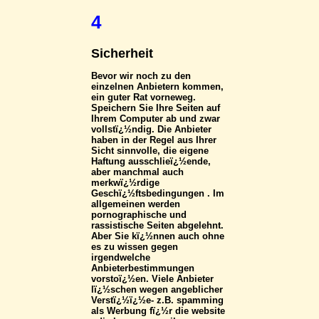
4
Sicherheit
Bevor wir noch zu den
einzelnen Anbietern kommen,
ein guter Rat vorneweg.
Speichern Sie Ihre Seiten auf
Ihrem Computer ab und zwar
vollstï¿½ndig. Die Anbieter
haben in der Regel aus Ihrer
Sicht sinnvolle, die eigene
Haftung ausschlieï¿½ende,
aber manchmal auch
merkwï¿½rdige
Geschï¿½ftsbedingungen . Im
allgemeinen werden
pornographische und
rassistische Seiten abgelehnt.
Aber Sie kï¿½nnen auch ohne
es zu wissen gegen
irgendwelche
Anbieterbestimmungen
vorstoï¿½en. Viele Anbieter
lï¿½schen wegen angeblicher
Verstï¿½ï¿½e- z.B. spamming
als Werbung fï¿½r die website