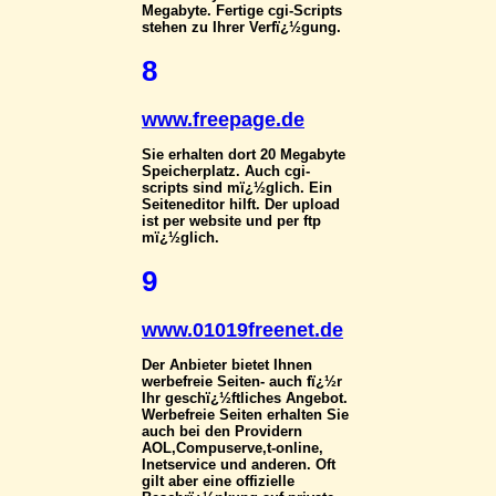
Megabyte. Fertige cgi-Scripts
stehen zu Ihrer Verfï¿½gung.
8
www.freepage.de
Sie erhalten dort 20 Megabyte
Speicherplatz. Auch cgi-
scripts sind mï¿½glich. Ein
Seiteneditor hilft. Der upload
ist per website und per ftp
mï¿½glich.
9
www.01019freenet.de
Der Anbieter bietet Ihnen
werbefreie Seiten- auch fï¿½r
Ihr geschï¿½ftliches Angebot.
Werbefreie Seiten erhalten Sie
auch bei den Providern
AOL,Compuserve,t-online,
Inetservice und anderen. Oft
gilt aber eine offizielle