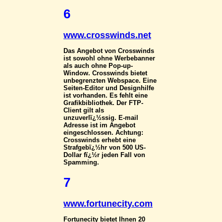
6
www.crosswinds.net
Das Angebot von Crosswinds
ist sowohl ohne Werbebanner
als auch ohne Pop-up-
Window. Crosswinds bietet
unbegrenzten Webspace. Eine
Seiten-Editor und Designhilfe
ist vorhanden. Es fehlt eine
Grafikbibliothek. Der FTP-
Client gilt als
unzuverlï¿½ssig. E-mail
Adresse ist im Angebot
eingeschlossen. Achtung:
Crosswinds erhebt eine
Strafgebï¿½hr von 500 US-
Dollar fï¿½r jeden Fall von
Spamming.
7
www.fortunecity.com
Fortunecity bietet Ihnen 20