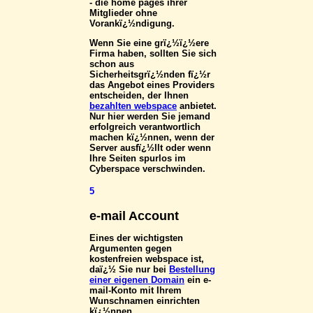
- die home pages ihrer
Mitglieder ohne
Vorankï¿½ndigung.
Wenn Sie eine grï¿½ï¿½ere
Firma haben, sollten Sie sich
schon aus
Sicherheitsgrï¿½nden fï¿½r
das Angebot eines Providers
entscheiden, der Ihnen
bezahlten webspace
anbietet.
Nur hier werden Sie jemand
erfolgreich verantwortlich
machen kï¿½nnen, wenn der
Server ausfï¿½llt oder wenn
Ihre Seiten spurlos im
Cyberspace verschwinden.
5
e-mail Account
Eines der wichtigsten
Argumenten gegen
kostenfreien webspace ist,
daï¿½ Sie nur bei
Bestellung
einer eigenen Domain
ein e-
mail-Konto mit Ihrem
Wunschnamen einrichten
kï¿½nnen.