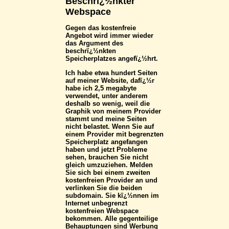
Beschrï¿½nkter
Webspace
Gegen das kostenfreie
Angebot wird immer wieder
das Argument des
beschrï¿½nkten
Speicherplatzes angefï¿½hrt.
Ich habe etwa hundert Seiten
auf meiner Website, dafï¿½r
habe ich 2,5 megabyte
verwendet, unter anderem
deshalb so wenig, weil die
Graphik von meinem Provider
stammt und meine Seiten
nicht belastet. Wenn Sie auf
einem Provider mit begrenzten
Speicherplatz angefangen
haben und jetzt Probleme
sehen, brauchen Sie nicht
gleich umzuziehen. Melden
Sie sich bei einem zweiten
kostenfreien Provider an und
verlinken Sie die beiden
subdomain. Sie kï¿½nnen im
Internet unbegrenzt
kostenfreien Webspace
bekommen. Alle gegenteilige
Behauptungen sind Werbung