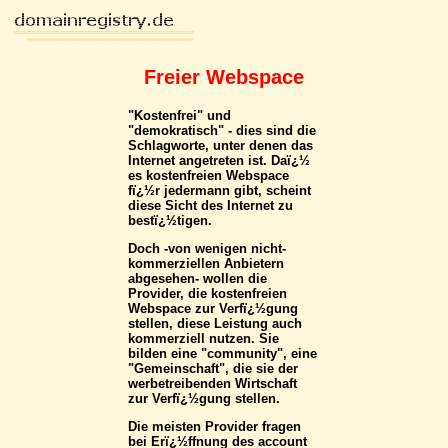
Freier Webspace
"Kostenfrei" und
"demokratisch" - dies sind die
Schlagworte, unter denen das
Internet angetreten ist. Daï¿½
es kostenfreien Webspace
fï¿½r jedermann gibt, scheint
diese Sicht des Internet zu
bestï¿½tigen.
Doch -von wenigen nicht-
kommerziellen Anbietern
abgesehen- wollen die
Provider, die kostenfreien
Webspace zur Verfï¿½gung
stellen, diese Leistung auch
kommerziell nutzen. Sie
bilden eine "community", eine
"Gemeinschaft", die sie der
werbetreibenden Wirtschaft
zur Verfï¿½gung stellen.
Die meisten Provider fragen
bei Erï¿½ffnung des account