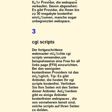
fï¿½r Provider, die webspace
verkaufen. Davon abgesehen:
Es gibt Provider, die Ihnen bis
zu 50 megabyte kostenfrei
einrï¿½umen, manche sogar
unbegrenzten webspace.
3
cgi scripts
Der fortgeschrittene
webmaster mï¿½chte cgi
scripts verwenden,um
beispielsweise eine Free for all
links page (FFA) einzurichten.
Bei den wenigsten
kostenfreien Providern ist das
mï¿½glich. Tip: Es gibt
Anbieter, die hosten Ihr cgi
scripts kostenfrei. Verlinken
Sie Ihre Seiten mit den Seiten
dieser Anbieter. Auï¿½erdem
gibt es einige Anbieter
kostenfreien webspaces , die
von vorneherein bereit sind,
solche scripts auf Ihren Seiten
zu dulden.