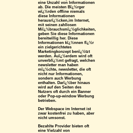
eine Unzahl von Informationen
ab. Die meisten Bï¿½rger
wï¿½rden offline niemals
diese Informationen
herausrï¿½cken,im Internet,
mit seinen zahllosen
Miï¿½brauchsmï¿½glichkeiten,
geben Sie diese Informationen
bereitwillig her. Diese
Informationen kï¿½nnen fï¿½r
ein zielgerichtetes
Marketingkonzept benï¿½tzt
werden. Auï¿½erdem wird oft
unverblï¿½mt gefragt, welchen
newsletter man haben
mï¿½chte, newsletter, die oft
nicht nur Informationen,
sondern auch Werbung
enthalten. Darï¿½ber hinaus
wird auf den Seiten des
Nutzers oft durch ein Banner
oder Pop-up-window Werbung
betrieben.
Der Webspace im Internet ist
zwar kostenfrei zu haben, aber
nicht umsonst.
Bezahlte Provider bieten oft
eine Vielzahl von