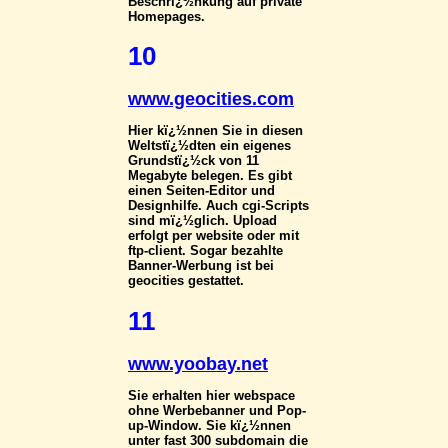
Beschrï¿½nkung auf private
Homepages.
10
www.geocities.com
Hier kï¿½nnen Sie in diesen
Weltstï¿½dten ein eigenes
Grundstï¿½ck von 11
Megabyte belegen. Es gibt
einen Seiten-Editor und
Designhilfe. Auch cgi-Scripts
sind mï¿½glich. Upload
erfolgt per website oder mit
ftp-client. Sogar bezahlte
Banner-Werbung ist bei
geocities gestattet.
11
www.yoobay.net
Sie erhalten hier webspace
ohne Werbebanner und Pop-
up-Window. Sie kï¿½nnen
unter fast 300 subdomain die