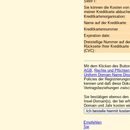
SWIFT:
Sie können die Kosten von
meiner Kreditkarte abbuch
Kreditkartenorganisation:
Name auf der Kreditkarte:
Kreditkartennummer
Expiration date:
Dreistellige Nummer auf de
Rückseite Ihrer Kreditkarte
(CVC) :
Mit dem Klicken des Button
AGB
,
Rechte und Pflichte
Uniform Domain Name Dispu
Policies der Registrierung
kennen und daß diese Doku
Vertragsbeziehungen zwis
Sie bestätigen ebenso den 
Insel-Domain(s), der bei er
Domain und Jahr kosten wi
Empfehlen
Sie