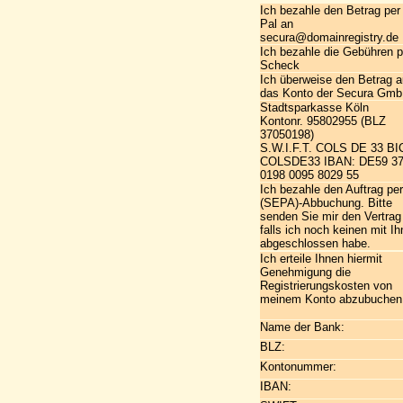
Ich bezahle den Betrag per
Pal an
secura@domainregistry.de
Ich bezahle die Gebühren p
Scheck
Ich überweise den Betrag a
das Konto der Secura Gmb
Stadtsparkasse Köln
Kontonr. 95802955 (BLZ
37050198)
S.W.I.F.T. COLS DE 33 BI
COLSDE33 IBAN: DE59 3
0198 0095 8029 55
Ich bezahle den Auftrag per
(SEPA)-Abbuchung. Bitte
senden Sie mir den Vertrag
falls ich noch keinen mit I
abgeschlossen habe.
Ich erteile Ihnen hiermit
Genehmigung die
Registrierungskosten von
meinem Konto abzubuchen
Name der Bank:
BLZ:
Kontonummer:
IBAN: