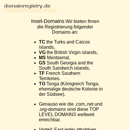
Insel-Domains
Wir bieten Ihnen
die Registrierung folgender
Domains an:
TC
the Turks and Caicos
islands,
VG
the British Virgin islands,
MS
Montserrat,
GS
South Georgia and the
South Sandwich islands,
TF
French Southern
Territories.
TO
Tonga (Königreich Tonga,
ehemalige deutsche Kolonie in
der Südsee).
Genauso wie die .com,.net und
.org-domains sind diese TOP
LEVEL DOMAINS weltweit
erreichbar.
Vorteil: Fast jeder attraktiver