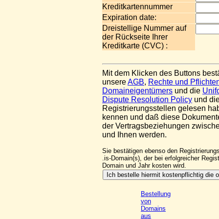
Kreditkartennummer
Expiration date:
Dreistellige Nummer auf
der Rückseite Ihrer
Kreditkarte (CVC) :
Mit dem Klicken des Buttons best
unsere
AGB
,
Rechte und Pflichte
Domaineigentümers
und die
Uni
Dispute Resolution Policy
und die
Registrierungsstellen gelesen h
kennen und daß diese Dokumente
der Vertragsbeziehungen zwisc
und Ihnen werden.
Sie bestätigen ebenso den Registrierung
.is-Domain(s), der bei erfolgreicher Regis
Domain und Jahr kosten wird.
Bestellung
von
Domains
aus