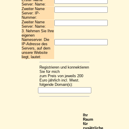
Server: Name:
Zweiter Name
Server: IP-
Nummer:
Zweiter Name
Server: Name:
3. Nehmen Sie Ihre
eigenen
Nameserver. Die
IP-Adresse des
Servers, auf dem
unsere Website
liegt, lautet:
Registrieren und konnektieren
Sie für mich
zum Preis von jeweils 200
Euro jährlich incl. Mwst.
folgende Domain(s):
Ihr
Raum
für
zusätzliche