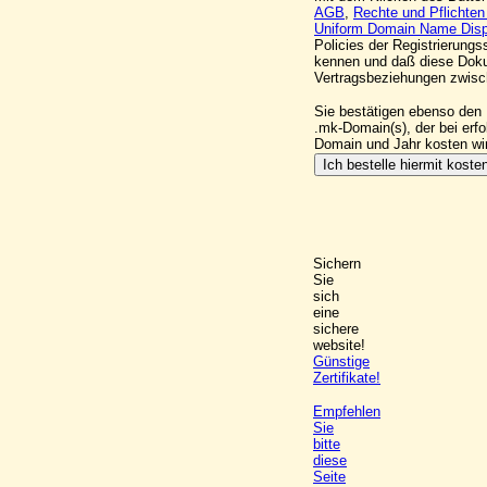
AGB
,
Rechte und Pflichte
Uniform Domain Name Dispu
Policies der Registrierung
kennen und daß diese Doku
Vertragsbeziehungen zwis
Sie bestätigen ebenso den 
.mk-Domain(s), der bei erfo
Domain und Jahr kosten wi
Sichern
Sie
sich
eine
sichere
website!
Günstige
Zertifikate!
Empfehlen
Sie
bitte
diese
Seite