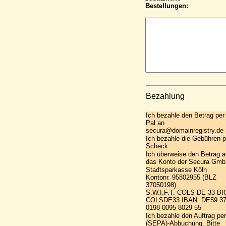
Bestellungen:
Bezahlung
Ich bezahle den Betrag per
Pal an
secura@domainregistry.de
Ich bezahle die Gebühren p
Scheck
Ich überweise den Betrag a
das Konto der Secura Gmb
Stadtsparkasse Köln
Kontonr. 95802955 (BLZ
37050198)
S.W.I.F.T. COLS DE 33 BI
COLSDE33 IBAN: DE59 3
0198 0095 8029 55
Ich bezahle den Auftrag per
(SEPA)-Abbuchung. Bitte