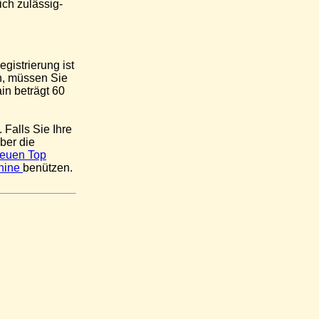
ch zulässig-
gistrierung ist
n, müssen Sie
n beträgt 60
Falls Sie Ihre
ber die
Neuen Top
hine
benützen.