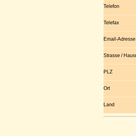
Telefon
Telefax
Email-Adresse
Strasse / Hau
PLZ
Ort
Land