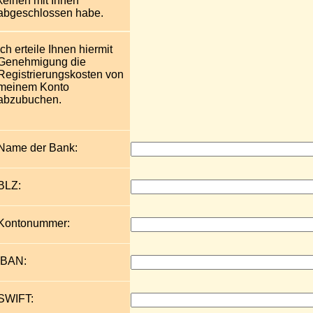
keinen mit Ihnen
abgeschlossen habe.
Ich erteile Ihnen hiermit
Genehmigung die
Registrierungskosten von
meinem Konto
abzubuchen.
Name der Bank:
BLZ:
Kontonummer:
IBAN:
SWIFT: