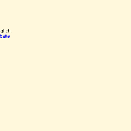
glich.
batte