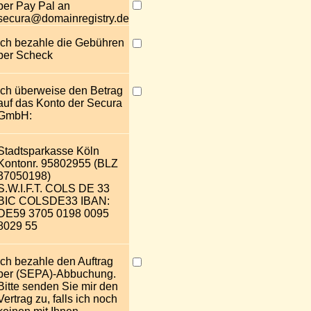
per Pay Pal an
secura@domainregistry.de
Ich bezahle die Gebühren
per Scheck
Ich überweise den Betrag
auf das Konto der Secura
GmbH:
Stadtsparkasse Köln
Kontonr. 95802955 (BLZ
37050198)
S.W.I.F.T. COLS DE 33
BIC COLSDE33 IBAN:
DE59 3705 0198 0095
8029 55
Ich bezahle den Auftrag
per (SEPA)-Abbuchung.
Bitte senden Sie mir den
Vertrag zu, falls ich noch