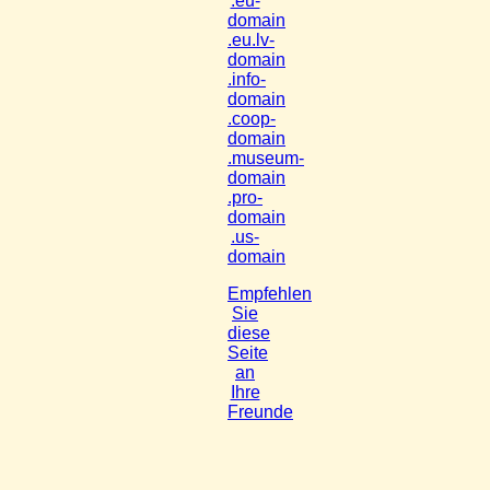
.eu-
domain
.eu.lv-
domain
.info-
domain
.coop-
domain
.museum-
domain
.pro-
domain
.us-
domain
Empfehlen
Sie
diese
Seite
an
Ihre
Freunde