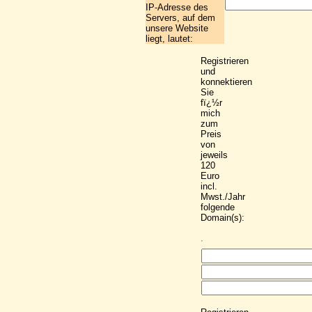
IP-Adresse des
Servers, auf dem
unsere Website
liegt, lautet:
Registrieren
und
konnektieren
Sie
fï¿½r
mich
zum
Preis
von
jeweils
120
Euro
incl.
Mwst./Jahr
folgende
Domain(s):