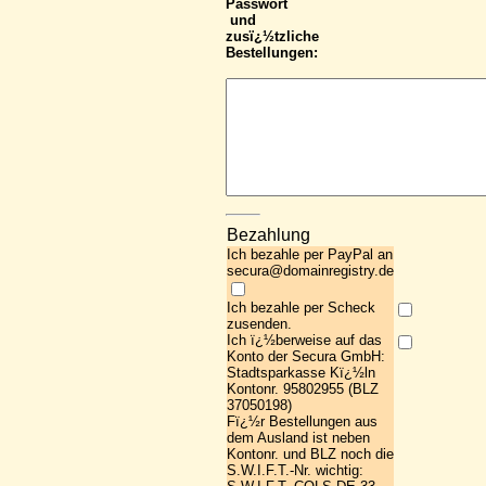
Passwort
und
zusï¿½tzliche
Bestellungen:
Bezahlung
Ich bezahle per PayPal an
secura@domainregistry.de
Ich bezahle per Scheck
zusenden.
Ich ï¿½berweise auf das
Konto der Secura GmbH:
Stadtsparkasse Kï¿½ln
Kontonr. 95802955 (BLZ
37050198)
Fï¿½r Bestellungen aus
dem Ausland ist neben
Kontonr. und BLZ noch die
S.W.I.F.T.-Nr. wichtig: