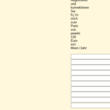
Registrieren
und
konnektieren
Sie
fï¿½r
mich
zum
Preis
von
jeweils
120
Euro
incl.
Mwst./Jahr: