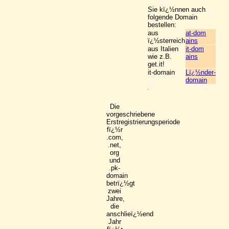
Sie kï¿½nnen auch
folgende Domain
bestellen:
aus
at-dom
ï¿½sterreich
ains
aus Italien
it-dom
wie z.B.
ains
get.it!
it-domain
Lï¿½nder-
domain
Die
vorgeschriebene
Erstregistrierungsperiode
fï¿½r
.com,
.net,
org
und
.pk-
domain
betrï¿½gt
zwei
Jahre,
die
anschlieï¿½end
Jahr