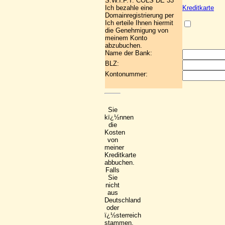
S.W.I.F.T. COLS DE 33
Ich bezahle eine
Kreditkarte
Domainregistrierung per
Ich erteile Ihnen hiermit
die Genehmigung von
meinem Konto
abzubuchen.
Name der Bank:
BLZ:
Kontonummer:
Sie
kï¿½nnen
die
Kosten
von
meiner
Kreditkarte
abbuchen.
Falls
Sie
nicht
aus
Deutschland
oder
ï¿½sterreich
stammen,