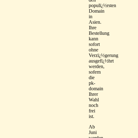
populï¿½rsten
Domain
in
Asien.
Ihre
Bestellung
kann
sofort
ohne
Verzï¿½gerung
ausgefï¿½hrt
werden,
sofern
die
pk-
domain
Ihrer
Wahl
noch
frei
ist.
Ab
Juni
werden