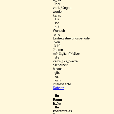
fï¿½r
Jahr
verlï¿½ngert
werden
kann.
Es
ist
auf
Wunsch
eine
Erstregistrierungsperiode
von
3-10
Jahren
mï¿½glich.ï¿½ber
die
vergrï¿½ï¿½erte
Sicherheit
hinaus
gibt
es
noch
interessante
Rabatte
.
Ihr
Raum
fï¿½r
Ihr
kostenfreies