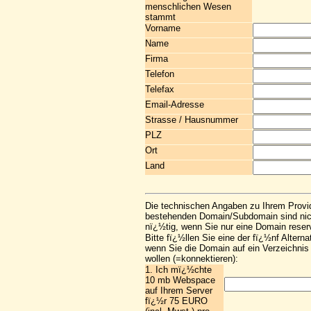
menschlichen Wesen
stammt
Vorname
Name
Firma
Telefon
Telefax
Email-Adresse
Strasse / Hausnummer
PLZ
Ort
Land
Die technischen Angaben zu Ihrem Provi
bestehenden Domain/Subdomain sind nic
nï¿½tig, wenn Sie nur eine Domain reser
Bitte fï¿½llen Sie eine der fï¿½nf Alterna
wenn Sie die Domain auf ein Verzeichnis 
wollen (=konnektieren):
1. Ich mï¿½chte
10 mb Webspace
auf Ihrem Server
fï¿½r 75 EURO