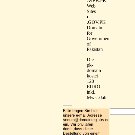
.WEB.PK
Web
Sites
.GOV.PK
Domain
for
Government
of
Pakistan
Die
pk-
domain
kostet
120
EURO
inkl.
Mwst./Jahr
Bitte tragen Sie hier
unsere e-mail Adresse
secura@domainregistry.de
ein. Wir prï¿½fen
damit,dass diese
Bestellung von einem