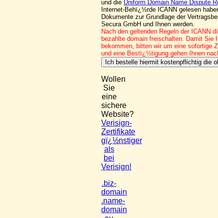
und die
Uniform Domain Name Dispute Re
Internet-Behï¿½rde ICANN gelesen habe
Dokumente zur Grundlage der Vertragsb
Secura GmbH und Ihnen werden.
Nach den geltenden Regeln der ICANN dï
bezahlte domain freischalten.
Damit Sie 
bekommen,
bitten wir um eine sofortige
und eine Bestï¿½tigung gehen Ihnen nac
Wollen
Sie
eine
sichere
Website?
Verisign-
Zertifikate
gï¿½nstiger
als
bei
Verisign!
.biz-
domain
.name-
domain