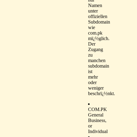
Namen
unter
offiziellen
Subdomain
wie
com.pk
mï¿½glich.
Der
Zugang
zu
manchen
subdomain
ist
mehr
oder
weniger
beschrï¿½nkt.
COM.PK
General
Business,
or
Individual