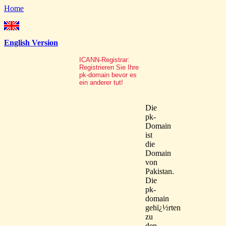
Home
English Version
ICANN-Registrar:
Registrieren Sie Ihre
pk-domain bevor es
ein anderer tut!
Die
pk-
Domain
ist
die
Domain
von
Pakistan.
Die
pk-
domain
gehï¿½rten
zu
den