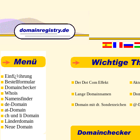
Einfï¿½hrung
Bestellformular
Der Dot Com Effekt
Akt
Domainchecker
Whois
Lange Domainnamen
Dom
Namensfinder
de-Domain
Domain mit dt. Sonderzeichen
@-
at-Domain
ch und li Domain
Länderdomain
Neue Domain