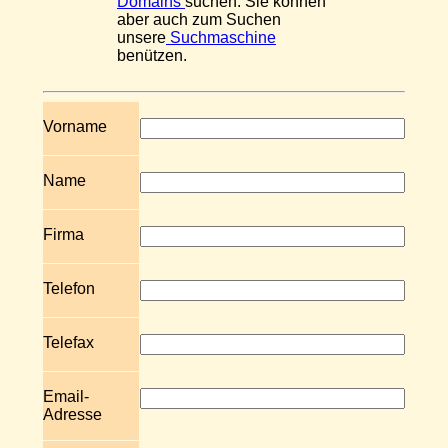
Domains
suchen. Sie können
aber auch zum Suchen
unsere
Suchmaschine
benützen.
Vorname
Name
Firma
Telefon
Telefax
Email-
Adresse