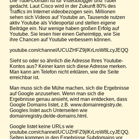
Die Tube-Domain ist für Videoblogger und Tuber
gedacht. Laut Cisco wird in der Zukunft 80% des
Traffics im Internet videobezogen sein. Millionen
sehen sich Videos auf Youtube an, Tausende nutzen
aktiv Youtube als Videoportal und stellen eigene
Beiträge ein. Nur wenige haben großen Erfolg auf
Youtube. Sie lesen hier einen Geheimtipp, wie Sie
ihre Chancen auf Youtube verbessern können.
youtube.com/channel/UCUZHFZ9jIKrLroW8LcyJEQQ
Sieht so oder so ähnlich die Adresse Ihres Youtube-
Kontos aus? Keiner kann sich diese Adresse merken.
Man kann am Telefon nicht erklären, wie die Seite
erreichbar ist.
Man muss sich die Mühe machen, sich die Ergebnisse
auf Google anzusehen. Wenn man sich die
Ergebnisse genau ansieht, wird man entdecken, dass
Google Domains listet, z.B. www.domainregistry.de.
Googles listet auch Unterseiten wie
domainregistry.de/de-domains.html.
Google listet keine URLs wie
youtube.com/channel/UCUZHFZ9jIKrLroW8LcyJEQQ.
Selten kommen in den Ergebnisse Subdomains vor