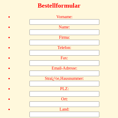
Bestellformular
Vorname:
Name:
Firma:
Telefon:
Fax:
Email-Adresse:
Straï¿½e,Hausnummer:
PLZ:
Ort:
Land: