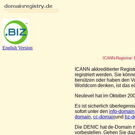
English Version
ICANN-Registrar: 
ICANN akkreditierter Registr
registriert werden. Sie kön
benützen oder haben den Vo
Worldcom denken, ist das ei
Neulevel hat im Oktober 200
Es ist sicherlich überlegens
sofort unter den
info-domai
domain
,
cc-domain
und
bz-d
Die DENIC hat de-Domain mi
vorbestellen. Gehen Sie daz