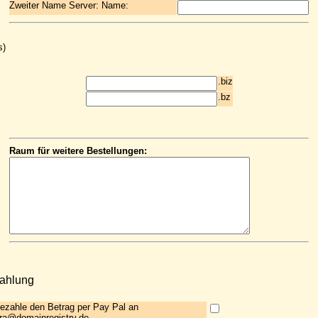
Zweiter Name Server: Name:
s)
.biz
.bz
Raum für weitere Bestellungen:
ahlung
bezahle den Betrag per Pay Pal an
ra@domainregistry.de