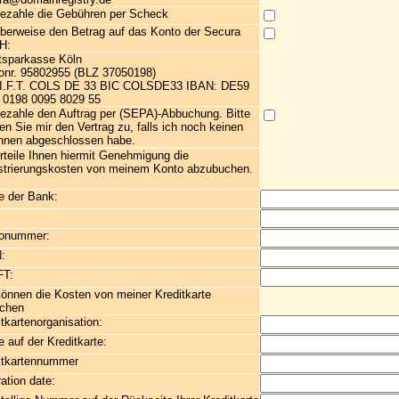
bezahle die Gebühren per Scheck
überweise den Betrag auf das Konto der Secura
H:
tsparkasse Köln
onr. 95802955 (BLZ 37050198)
I.F.T. COLS DE 33 BIC COLSDE33 IBAN: DE59
 0198 0095 8029 55
bezahle den Auftrag per (SEPA)-Abbuchung. Bitte
en Sie mir den Vertrag zu, falls ich noch keinen
Ihnen abgeschlossen habe.
erteile Ihnen hiermit Genehmigung die
strierungskosten von meinem Konto abzubuchen.
 der Bank:
onummer:
:
FT:
können die Kosten von meiner Kreditkarte
chen
tkartenorganisation:
 auf der Kreditkarte:
itkartennummer
ation date: