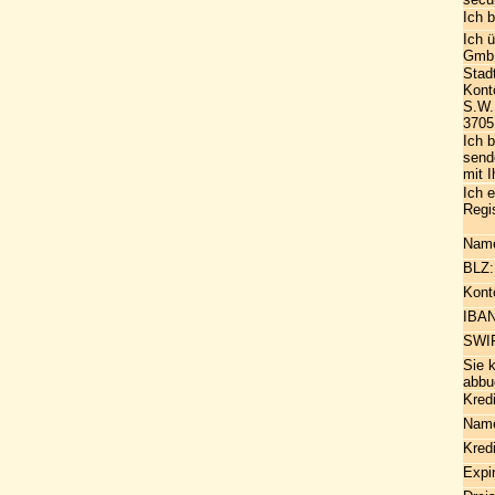
Ich 
Ich 
Gmb
Stad
Kont
S.W.
3705
Ich 
send
mit 
Ich 
Regi
Name
BLZ:
Kont
IBAN
SWI
Sie 
abbu
Kredi
Name
Kred
Expir