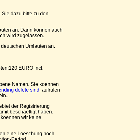
 Sie dazu bitte zu den
auten an. Dann können auch
ich wird zugelassen.
 deutschen Umlauten an.
osten:120 EURO incl.
choene Namen. Sie koennen
ending delete sind,
aufrufen
in...
ebiet der Registrierung
amit beschaeftigt haben.
h koennen wir keine
nden eine Loeschung noch
ption-Period.