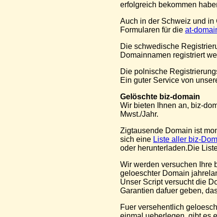
erfolgreich bekommen habe
Auch in der Schweiz und in 
Formularen für die
at-doma
Die schwedische Registrieru
Domainnamen registriert werd
Die polnische Registrierungs
Ein guter Service von unser
Gelöschte biz-domain
Wir bieten Ihnen an, biz-do
Mwst./Jahr.
Zigtausende Domain ist mom
sich eine
Liste aller biz-D
oder herunterladen.Die List
Wir werden versuchen Ihre b
geloeschter Domain jahrelan
Unser Script versucht die D
Garantien dafuer geben, das
Fuer versehentlich geloesch
einmal ueberlegen, gibt es e