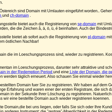
n.
Östereich sind Domain mit Umlauten eingeführt worden.. Gehen
in
und
ch-domain
.
ngsstelle bietet auch die Registrierung von
se-domain
mit Uml
en, die die Zeichen å, ä, ö, ü, é beinhalten. Auch der Bindestr
stelle bietet ab sofort auch die Registrierung von
pl-domain
mit
em östlichen Nachbar!
main die im Loeschungsprozess sind, wieder zu registrieren. K
entan im Loeschungsprozess, darunter sehr attraktive und s
omain in der Redemption Period
und eine
Liste der Domain, die p
en werden täglich erneuert. Also schauen Sie einmal wieder here
estellten Domain fuer Sie zu registrieren. Wir haben auf dem G
ge Erfahrung und waren einer der ersten Registrare, die sich d
omain in der Sekunde Ihrer Löschung zu registrieren. Natuerlic
s wir eine bestellte Domain auch wieder registrieren koennen.
te Domain,die bei uns liegen, oder falls Sie sich oder Ihre Ku
in anderes Instrument: die "restore"-Moeglichkeit in der Redem