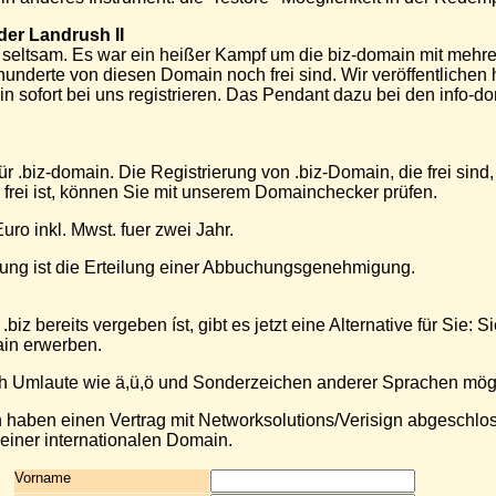
er Landrush II
seltsam. Es war ein heißer Kampf um die biz-domain mit mehr
ß hunderte von diesen Domain noch frei sind. Wir veröffentlichen 
n sofort bei uns registrieren. Das Pendant dazu bei den info-d
 für .biz-domain. Die Registrierung von .biz-Domain, die frei sind
rei ist, können Sie mit unserem Domainchecker prüfen.
ro inkl. Mwst. fuer zwei Jahr.
lung ist die Erteilung einer Abbuchungsgenehmigung.
iz bereits vergeben íst, gibt es jetzt eine Alternative für Sie: 
ain erwerben.
h Umlaute wie ä,ü,ö und Sonderzeichen anderer Sprachen mögl
 haben einen Vertrag mit Networksolutions/Verisign abgeschlos
einer internationalen Domain.
Vorname