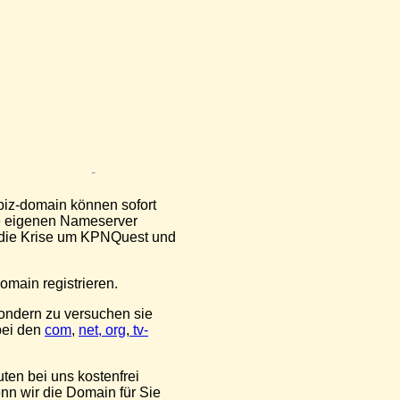
.biz-domain können sofort
hre eigenen Nameserver
n die Krise um KPNQuest und
main registrieren.
 sondern zu versuchen sie
bei den
com
,
net,
org
,
tv-
en bei uns kostenfrei
enn wir die Domain für Sie